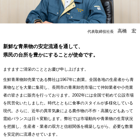
高橋 宏
代表取締役社長
新鮮な青果物の安定流通を通して、
県民の台所を豊かにすることが使命です。
ますますご清栄のこととお慶び申し上げます。
生鮮青果物卸売業である弊社は1967年に創業。全国各地の生産者から青
果物などを大量に集荷し、長岡市の青果卸売市場にて仲卸業者や小売業
者の皆さまに販売を行っております。2002年には全国で初めて公設市場
を民営化いたしました。時代とともに食事のスタイルが多様化している
現代。さらに、近年の異常気象による農作物の不作・高騰などもあって
需給バランスは日々変動します。弊社では市場動向や青果物の生育状況
を把握し、生産者・業者の双方と信頼関係を構築しながら、必要な数量
を安定的に流通させています。