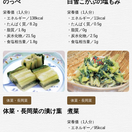
のっぺ
白雪こかぶの塩もみ
栄養価（1人分）
栄養価（1人分）
・エネルギー／138kcal
・エネルギー／11kcal
・たんぱく質／8.2g
・たんぱく質／0.5g
・脂質／1.8g
・脂質／0g
・炭水化物／21.5g
・炭水化物／2.5g
・食塩相当量／1.8g
・食塩相当量／1g
体菜・長岡菜
体菜・長岡菜
体菜・長岡菜の漬け葉
煮菜
栄養価（1人分）
・エネルギー／95kcal