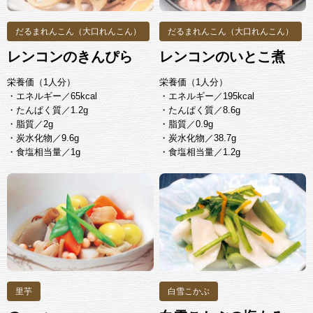
だるまれんこん（大口れんこん）
だるまれんこん（大口れんこん）
レンコンのきんぴら
レンコンのいとこ煮
栄養価（1人分）
栄養価（1人分）
・エネルギー／65kcal
・エネルギー／195kcal
・たんぱく質／1.2g
・たんぱく質／8.6g
・脂質／2g
・脂質／0.9g
・炭水化物／9.6g
・炭水化物／38.7g
・食塩相当量／1g
・食塩相当量／1.2g
里芋
白雪こかぶ