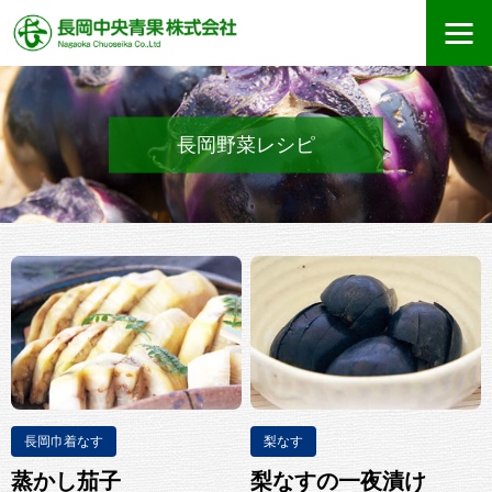
長岡野菜レシピ
長岡巾着なす
梨なす
蒸かし茄子
梨なすの一夜漬け