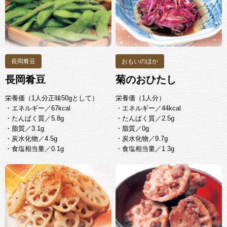
長岡肴豆
おもいのほか
長岡肴豆
菊のおひたし
栄養価（1人分正味50gとして）
栄養価（1人分）
・エネルギー／67kcal
・エネルギー／44kcal
・たんぱく質／5.8g
・たんぱく質／2.5g
・脂質／3.1g
・脂質／0g
・炭水化物／4.5g
・炭水化物／9.7g
・食塩相当量／0.1g
・食塩相当量／1.3g