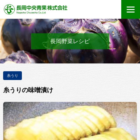
長岡野菜レシピ
糸うり
糸うりの味噌漬け