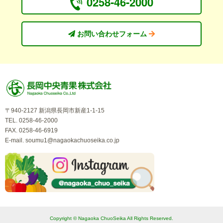
0258-46-2000
お問い合わせフォーム
〒940-2127 新潟県長岡市新産1-1-15
TEL. 0258-46-2000
FAX. 0258-46-6919
E-mail.
soumu1@nagaokachuoseika.co.jp
Copyright © Nagaoka ChuoSeika All Rights Reserved.