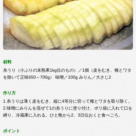
材料
糸うり（小ぶりの未熟果1kg位のもの）／1個（皮をむき、種とワタ
を除いて正味650～700g） 味噌／100g みりん／大さじ2
作り方
1.糸うりは薄く皮をむき、縦に4等分に切って種とワタを取り除く。
2.味噌にみりんを混ぜて1の糸うりに塗り付け、ポリ袋に入れて口を
縛り、冷蔵庫に入れる。ひと晩から2、3日位おくと食べごろ。
ポイント